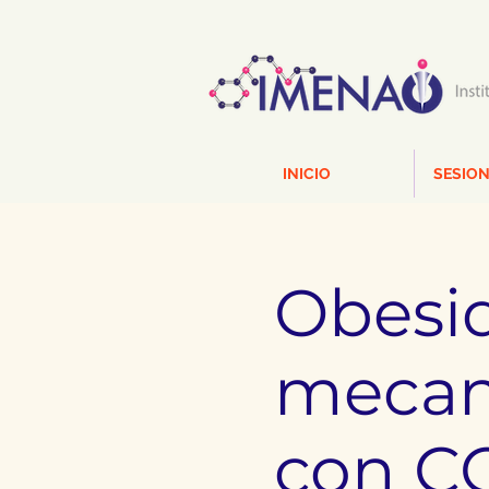
INICIO
SESION
Obesi
mecan
con C