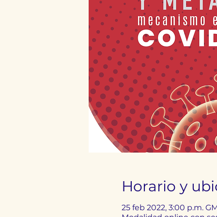
Horario y ub
25 feb 2022, 3:00 p.m. GM